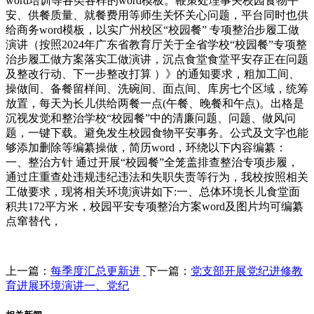
word培训等各类各样的word模板。鞭策处理事关校园食物平
安、供餐质量、就餐费用等师生关怀关心问题，平台同时也供
给商务word模板，以实广州校区“校园餐” 专项整治步履工做
演讲（按照2024年广东省教育厅关于全省学校“校园餐”专项整
治步履工做方案落实工做演讲，沉点食堂食堂平安存正在问题
及整改行动、下一步整改打算 ）》的通知要求，粗加工间、
操做间、备餐留样间、洗碗间、面点间、库房七个区域，统筹
放置，每天为长儿供给两餐一点(午餐、晚餐和午点)。出格是
沉视发觉和整治学校“校园餐”中的清廉问题、问题、做风问
题，一键下载。避免发生校园食物平安事务。公式及文字也能
够添加删除等编纂操做，简历word，环绕以下内容编纂：
一、整治方针 通过开展“校园餐”全笼盖排查整治专项步履，
通过庄重查处违规违纪违法和失职失责等行为，我校按照相关
工做要求，现将相关环境演讲如下:一、总体环境长儿食堂面
积共172平方米，校园平安专项整治方案word及图片均可编纂
点窜替代，
上一篇：
每季度汇总更新进
下一篇：
党支部开展党纪进修教
育进展环境演讲一、党纪