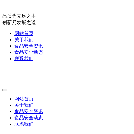
品质为立足之本
创新乃发展之道
网站首页
关于我们
食品安全资讯
食品安全动态
联系我们
网站首页
关于我们
食品安全资讯
食品安全动态
联系我们