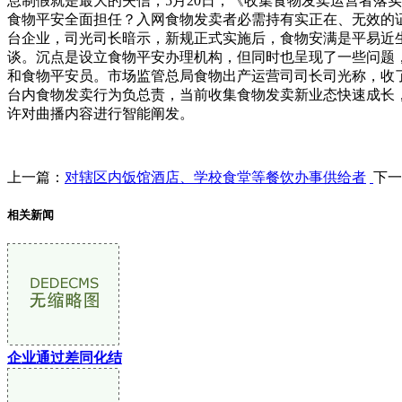
息制假就是最大的失信，5月20日，《收集食物发卖运营者落
食物平安全面担任？入网食物发卖者必需持有实正在、无效的
台企业，司光司长暗示，新规正式实施后，食物安满是平易近
谈。沉点是设立食物平安办理机构，但同时也呈现了一些问题
和食物平安员。市场监管总局食物出产运营司司长司光称，收了
台内食物发卖行为负总责，当前收集食物发卖新业态快速成长
许对曲播内容进行智能阐发。
上一篇：
对辖区内饭馆酒店、学校食堂等餐饮办事供给者
下一
相关新闻
企业通过差同化结