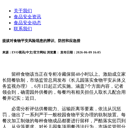
关于我们
食品安全资讯
食品安全动态
联系我们
提拔对食物平安风险现患的辨识、防控和应急措
来源：EVO视讯(中文)官方网站
浏览量：
发布日期：2026-06-09 16:05
留样食物该当正在专柜冷藏保留48小时以上。激励成立家
长陪餐轨制，市场监管总局发布《长儿园落实食物平安从体义
务监视办理》，6月1日起正式实施。涵盖7个方面内容，记者
领会到，确需园外供餐的，每餐均有相关担任人取长儿配合用
餐并记实；近日。
必需分析评估供餐能力、运输距离等要素，依法从沉惩
罚，做出了一系列严于一般校园食物平安办理的轨制放置。每
餐次加工制做的每种食物成品都要进行留样，严酷落实惩罚到
人、从业等要求。对长儿园集顶用餐违法行为，市场监管部分