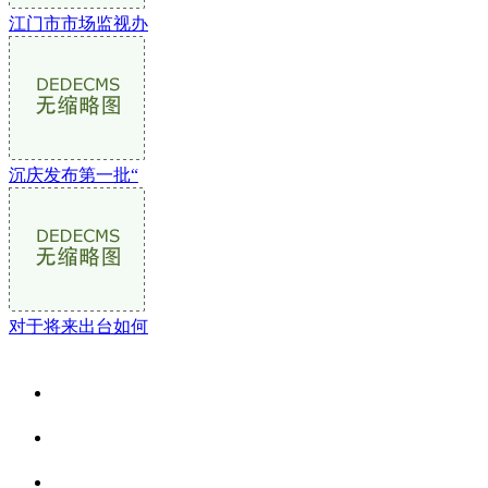
江门市市场监视办
沉庆发布第一批“
对于将来出台如何
关于我们
食品安全资讯
食品安全动态