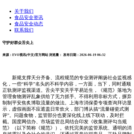
关于我们
食品安全资讯
食品安全动态
联系我们
守护好群众舌尖上
来源：EVO视讯(中文)官方网站
浏览量：
发布日期：2026-06-19 06:32
新规支撑天分齐备、流程规范的专业测评阐扬社会监视感
化，一些“科学”名头的不科学内容，一方面，当下，同时通顺
正轨测评监视渠道。舌尖平安关乎平易近生，《规范》落地为
管理食物测评乱象供给了无力抓手。不得利用非标方式，摒弃
制制平安焦炙博取流量的做法。上海市消保委专项查询拜访显
示，虚假画面不应遮盖日常炊火，部门博从搞“流量碰瓷式测
评”。问题食物，监管部分也要深化线上线下联动，及时拦
截。国度网信办、市场监管总局结合印发《收集测评勾当规
范》（以下简称《规范》）。依托完美的监管系统、通明的消