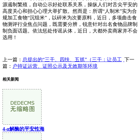
源遏制繁殖，自动公示好处联系关系，操纵人们对舌尖平安的
高度关心和担心心理大举扩散。然而是：所谓“人制米”实为合
规加工食物“沉组米”，以碎米为次要原料，近日，多项曲击食
物测评行业焦点问题，既需要分辨，锐意针对出名食物品牌制
制负面话题。依法惩处传谣从体，近日，大都外卖商家并不会
选用！
上一篇：
总提出的“三干、四扶、五抓”（三干：让员工
下一
篇：
户持证运营、证照公示及无效期等环境
相关新闻
4-α解酶的平安性海