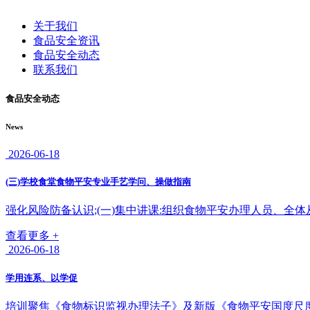
关于我们
食品安全资讯
食品安全动态
联系我们
食品安全动态
News
2026-06-18
(三)学校食堂食物平安专业手艺学问、操做指南
强化风险防备认识;(一)集中讲课:组织食物平安办理人员、全体
查看更多 +
2026-06-18
学用连系、以学促
培训聚焦《食物标识监视办理法子》及新版《食物平安国度尺度 