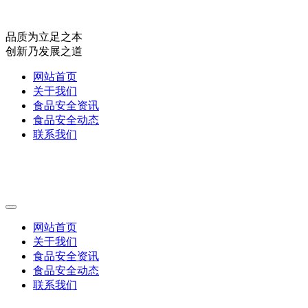
品质为立足之本
创新乃发展之道
网站首页
关于我们
食品安全资讯
食品安全动态
联系我们
网站首页
关于我们
食品安全资讯
食品安全动态
联系我们