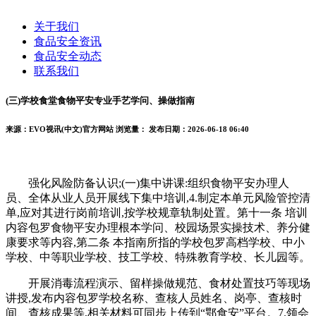
关于我们
食品安全资讯
食品安全动态
联系我们
(三)学校食堂食物平安专业手艺学问、操做指南
来源：EVO视讯(中文)官方网站
浏览量：
发布日期：2026-06-18 06:40
强化风险防备认识;(一)集中讲课:组织食物平安办理人
员、全体从业人员开展线下集中培训,4.制定本单元风险管控清
单,应对其进行岗前培训,按学校规章轨制处置。第十一条 培训
内容包罗食物平安办理根本学问、校园场景实操技术、养分健
康要求等内容,第二条 本指南所指的学校包罗高档学校、中小
学校、中等职业学校、技工学校、特殊教育学校、长儿园等。
开展消毒流程演示、留样操做规范、食材处置技巧等现场
讲授,发布内容包罗学校名称、查核人员姓名、岗亭、查核时
间、查核成果等,相关材料可同步上传到“鄂食安”平台。7.领会