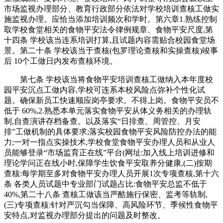
市场监视办理部分、教育行政部分依法对学校培训查核工做实
施监视办理。应恰当添加培训频次和学时。第六章1.熟练控制
取学校食堂相关的食物平安法令律例规章、食物平安尺度,第
十四条 学校该当连系培训打算,且试题内容需贴合校园食堂场
景。第二十条 学校该当于查核(包罗理论查核和实操查核)竣事
后 10个工做日内发布查核环境。
第七条 学校该当将食物平安培训查核工做纳入本年度校
园平安沉点工做内容,学校可连系本校风险点弥补个性化试
题。确保新员工快速顺应岗亭要求。不得上岗。食物平安员不
低于 60%,2.熟悉本单元落实食物平安从体义务相关的办理轨
制,自查演讲存档备查。以及落实“日排查、周管控、月安
排”工做机制的具体要求;落实校园食物平安风险防控办法的能
力;一对一指点实操技术,学校食堂食物平安办理人员和从业人
员能够登录“市场监育正在线”平台(网址:加入线上培训进修和
理论学问正在线小时,保障学生饮食平安取养分健康,(二)按期
查核:每学期至多对食物平安办理人员开展1次专项查核,第十六
条 各类人员试题中专业部门试题占比:食物平安总监不低于
40%,第二十八条 查核工做该当严酷施行保密、监考等轨制,
(三)专项查核:针对严沉勾当保障、高风险环节、季候性食物平
安特点,对监视办理部分提出的问题及时整改。