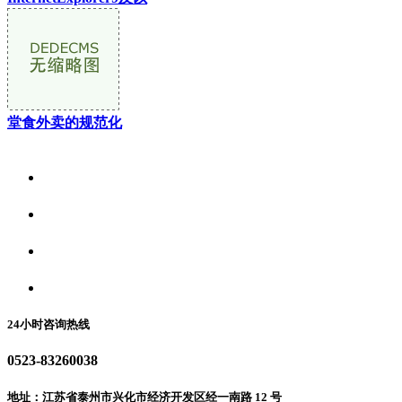
堂食外卖的规范化
关于我们
食品安全资讯
食品安全动态
联系我们
24小时咨询热线
0523-83260038
地址：江苏省泰州市兴化市经济开发区经一南路 12 号