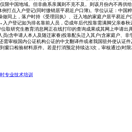
址仅限中国地域。但非曲系亲属则不克不及。则该月份内不再供
口)体例打点入户登记(同时缴销居平易近户口簿)。学位认证：中
（操做同上，落户时持《受理回执》、迁入地的家庭户居平易近户
定→入户登记如为排名靠前人员，②成年后代投靠需满脚父亲春秋达
粹位取研究生教育消息网正在线打印的查询成果或其网上申请出具
员(含申请人本人及随迁家眷)投靠配头迁入其户(含家庭户、非
，还需审核国内公证机构公证的中文翻译件或者我国驻外使认证
窗口检验材料原件。若是打消预定持续达3次，审核通过(时限2
学时专业技术培训