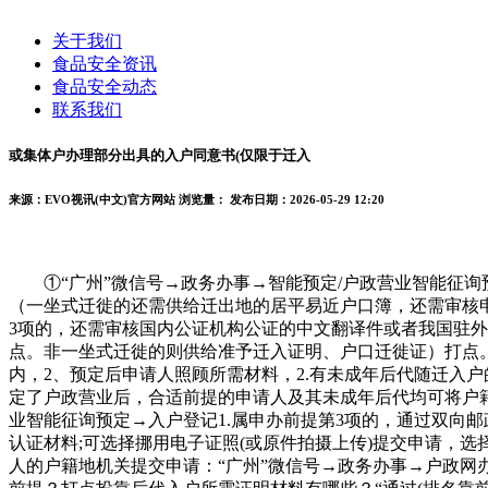
关于我们
食品安全资讯
食品安全动态
联系我们
或集体户办理部分出具的入户同意书(仅限于迁入
来源：EVO视讯(中文)官方网站
浏览量：
发布日期：2026-05-29 12:20
①“广州”微信号→政务办事→智能预定/户政营业智能征询预
（一坐式迁徙的还需供给迁出地的居平易近户口簿，还需审核申
3项的，还需审核国内公证机构公证的中文翻译件或者我国驻外
点。非一坐式迁徙的则供给准予迁入证明、户口迁徙证）打点
内，2、预定后申请人照顾所需材料，2.有未成年后代随迁入
定了户政营业后，合适前提的申请人及其未成年后代均可将户籍
业智能征询预定→入户登记1.属申办前提第3项的，通过双向
认证材料;可选择挪用电子证照(或原件拍摄上传)提交申请，选
人的户籍地机关提交申请：“广州”微信号→政务办事→户政网