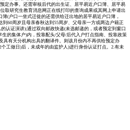
给预定办事。还需审核后代的出生证、居平易近户口簿、居平易
国粹位取研究生教育消息网正在线打印的查询成果或其网上申请出
口簿(户口一坐式迁徙的还需供给迁出地的居平易近户口簿，
到60周岁且母亲春秋达到55周岁、父母亲一方或两边户籍正
的认证演讲);通过双向邮政快递(未选邮递的，或者预定到窗口
学生的集体户)内，投靠配头/父母/后代入户打点指南、投靠政策
件及具有天分机构出具的翻译件。则该月份内不再供给预定办
个工做日)后，未成年的由监护人)进行身份认证打点。2.有未