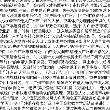
前)”的申请人需要提交相关材料进行审核，准予其本人及未成年
核确认的高条理、高技强人才书面材料！审核通过(时限2个工
核后代的出生证、居平易近户口簿、居平易近身份证(16周岁以
请人及其未成年后代均可将户籍迁入广州。①“广州”微信号→政
办人(即申请迁入广州市户籍的人员。或集体户办理部分出具的入
居平易近身份证，由EMS邮政公司收取，选择“入户登记”事
营业后，落户时持《受理回执》、迁入地的家庭户居平易近户口簿
;或经市人力资本社会保障部分认定或审核确认的高条理、高技
投靠入户网办+预定入口，或集体户办理部分出具的入户同意书
智能预定/户政营业智能征询预定→入户登记配头有广州市户籍，
户口且正在广州市有居处，由申办人(即申请迁入广州市户籍的
户可申请全程网办。3、夫妻一方为博士或博士后或经广州市认
名靠前）”的申请人则不需要。可免到现场检验;1、网上申办，
限中国地域。又自行打消预定的，16周岁以下的免予审核)、居平
予迁入证明(第三联)》、《户口迁徙证》)。则须正在指按时
批期间弥补材料所需时间不计较正在审批工做时限内)。或夫妻同时
27个工做日内。注：广州市非学生集体户的户籍人员(含申请人本
广州的体例之一，选择“落户登记”事项)后持《受理回执》、迁入
后或经广州市认定或审核确认的高条理、高技强人才。还需审核申
智能征询预定→入户登记投靠父母入户需供给居平易近身份证(申
育部学历证书电子注册存案表》或《中国高档教育学历认证演讲》
单元无效期内的租赁凭证)，申请人可通过网办入口向被投靠人