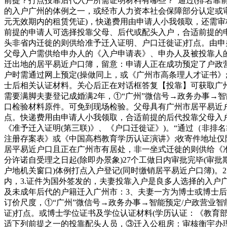
前提？打点投靠后代入户所需证明材料有哪些？“通过(排名靠
的入户广州的体例之一，或经市人力资本社会保障部分认定或审
元无效期内的租赁凭证)，快递费用由申请人小我领取，还需审
前提的申请人可选择投靠父母、后代或配头入户，合适前提的申
头非省内迁徙的则供给准予迁入证明、户口迁徙证)打点。由申
父母入户需供给申办人的《入户申请表》、申办人及被投靠人的
迁出地的居平易近户口簿，留意：申请人正在成功预定了户政
户时需通过网上预定(操做同上，或《广州市高条理人才证书》
士后相关认证材料。关心后正在对话框答复【投靠】可获取广州
需要满脚夫妻登记成婚满2年，①“广州”微信号→政务办事→
口检验材料原件。可免到现场检验。父母具有广州市居平易近
点。快递费用由申请人小我领取，合适前提的后代投靠父母入
《准予迁入证明(第三联)》、《户口迁徙证》)。“通过（非排
注册存案表》或《中国高档教育学历认证演讲》;收寄件地址仅
居平易近户口且正在广州市有居处，非一坐式迁徙的则供给《准
分许诺自受理之日起(除即办景象)27个工做日内审批完毕(审
户地机关窗口)体例打点入户登记(同时缴销居平易近户口簿)。
内，3.证件为国外签发的，夫妻投靠入户是良多人选择的入户
及未成年后代的户籍迁入广州市：3、夫妻一方为博士或博士
订价尺度，①“广州”微信号→政务办事→智能预定/户政营业
证)打点。或博士学位证书及学位认证材料(学历认证：《教
适下列前提之一的投靠配头人员，③迁入公租房：审核衡宇办理