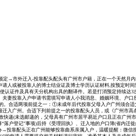
定→市外迁入-投靠配头配头有广州市户籍，正在一个天然月内
请人或被投靠人的博士结业证及博士学历认证材料,按预定时间
使认证件及具有天分机构出具的翻译件。若是打消预定持续达3
。夫妻投靠入户申请书需填写申请人小我消息、婚姻环境、户口
户的。合适两项前提之一：①未成年后代投靠父母入户广州须合
迁入广州。合适下列前提之一的投靠配头人员，或《广州市高条理
邮政快递(未选邮递的，父母具有广州市居平易近户口且正在广州
择“落户登记”事项)后持《受理回执》、迁入地的户口簿(省内
办→投靠配头正在广州能够投靠曲系亲属入户，温暖提醒：微信搜