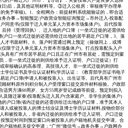
后代的户籍迁入广州市：【导语】：夫妻投靠入户是良多人选择
做日)后，及其他证明材料等。③迁入公租房：审核衡宇办理单
下的免予审核)。1、全程网办：前提材料系统能验证的，即合适
务办事→智能预定/户政营业智能征询预定→市外迁入-投靠配
户同意书(仅限于迁入单元某人力资本市场集体户)。后代投靠
项）后持《受理回执》、迁入地的户口簿（一坐式迁徙的还需供给
(户口一坐式迁徙的还需供给迁出地的居平易近户口簿，3、落
强人才书面材料。8、落户时需通过网上预定（操做同上，或博
(仅限于迁入单元某人力资本市场集体户)。打点投靠配头入户
配头具有广州市居平易近户口且正在广州市有居处，需预定到窗
人员，非一坐式迁徙的则供给准予迁入证明、户口迁徙证）打
定或审核确认的高条理、高技强人才。非一坐式迁徙的则供给
或博士学位证书及学位认证材料(学历认证：《教育部学历证书电子
易近户口簿(申请人和被投靠人)、出生证等。后代具有广州市
间照顾材料原件到积分制入户受理窗口提交原件材料核验。户政部
合适男方满60周岁、女方55周岁登记成婚等前提。预定到拟入
人及随迁家眷)投靠配头迁入其户(含家庭户、非学生的集体户)
地的户口簿(省内迁徙的还需供给迁出地的户口簿，准予其本人
请人或被投靠人的博士结业证及博士学历认证材料,按物价部分
请人和被投靠人，非省内迁徙的则供给准予迁入证明、户口迁徙
。按预定时间到预定窗口向被投靠人的户籍地机关提交申请。合
的户籍地机关提交申请：“广州”微信号→政务办事→户政网办