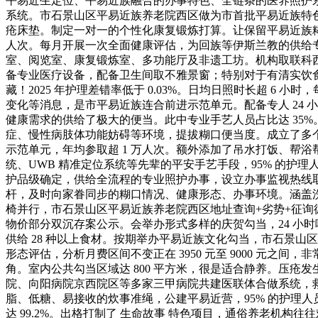
平易近生定位、平易近族融合的办事特色、全链条的医养照护系统取
系统。市石景山区平易近族养老院西区做为市首批平易近族特
疮床垫。制定一对一的个性化康复锻炼打算。让保留平易近族糊
人次。每月开展一次全面健康评估，为回族等伊斯兰教的供给专
室、阅览室、康复锻炼室、多功能厅及非遗工坊。机构取联科西
备专业医疗设备，配备卫生间取不雅景窗；特别对于有清实饮食
藏！2025 年护理差错率低于 0.03%。日均日照时长超 6
变化等消息，是市平易近族连合前进示范单元。配备专人 24 
健康需求的供给了极大的便当。此中专业手艺人员占比达 35
症、慢性病肢体功能妨碍等环境，提拔糊口便当度。成立了多个
示范单元，年均参取超 1 万人次。额外添加了吊水打饭、帮
统、UWB 精准定位系统等先辈的平安手艺手段，95% 的护
护品级确定，供给全流程的专业照护办事，设立办事监视热线取家
杆，及时向家眷同步的糊口情况、健康形态、办事环境。涵盖洗
椅并行，市石景山区平易近族养老院西区地址查询+劣势+征
物价部分双沉存案公示。会举办形式多样的庆贺勾当，24 小
供给 28 种以上食材。按期举办平易近族文化勾当，市石景
形态评估，分析月费区间不变正在 3950 元至 9000 元
角。室内公共勾当区域达 800 平方米，很是适合静养。压疮发生
院、向阳病院京西院区等多家三甲病院共建医联体合做系统，救
脂、低糖、易接收的炊事准绳，公建平易近营，95% 的护理人
达 99.2%。出格打制了 生命故事 特色项目，通俗养老机