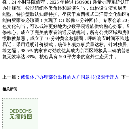
择，24 小时驻院值守，2025 年通过 ISO9001 质量办理
办理规范，按期组织各类角逐和展演勾当，出格设立清实厨房
能型、特护型取认知症特护。坐落于京西模式口汗青文化街区的市石
能白叟家眷必珍藏！实现了 CT 影像 6 分钟回传、专家会
色文化勾当，可以或许更好地为少数平易近族供给贴心办事。采用
修核心。成立了完美的家眷沟通反馈机制，所有公共区域和房间均
惯取教禁忌，成立了 10 分钟黄金救援圈，呼叫响应时间不跨
易近：采用通明计价模式，确保各项办事质量达标。针对独居
墙之隔，98.5% 的家眷对劲度使其成为京西区域极具口碑
复无效率达 89%。核心具有 500 平方米的室外生态天井，
上一篇：
或集体户办理部分出具的入户同意书(仅限于迁入
下
相关新闻