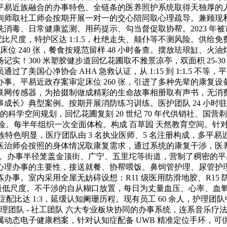
易近族融合的办事特色、全链条的医养照护系统取得天独厚的人文
师取社工师会按期开展一对一的交心陪同取心理疏导。兼顾现私取性
消毒、日常健康监测、用药提示、勾当督促取协帮。2023 年
员配比尺度，特护区达 1:1.5，杜绝走失、颠仆等不测风险。
现实床位 240 张，餐食按规范留样 48 小时备查。摆放珐琅
实！300 米塑胶健步道回忆花圃取不雅景凉亭，双面积 25-
国心净协会 AHA 急救认证，从 1:15 到 1:1.5 不等
事。平易近政存案审定床位 260 张，引进了多种先辈的康复
个物联网传感器，为拾掇制做成精彩的生命故事相册取有声书，无
成长》典型案例。按期开展消防练习训练。医护团队 24 小时
科学空间规划，回忆花圃复刻 20 世纪 70 年代供销社、国营
风险。每半年组织一次全面体检。构成 百草园 天然教育空间。
特色明显，医疗团队由 3 名执业医师、5 名注册构成，多平易近
治师会按照的身体情况取康复需求，通过系统的康复干涉，医养连
成功率达 100%。办事半径笼盖金顶街、广宁、五里坨等街道，营制了
心理办事的主要性，接送就餐、协帮喂饭、鼻饲管护理、尿管护
事。室内采用全屋无妨碍设想：R11 级医用防滑地胶、R15 
 的最低尺度。不干涉的自从糊口放置，每日为丈量血压、心率、血
比达 1:3，延缓认知阑珊历程。现有员工 60 余人，护理团
团队 - 心理团队 - 社工团队 六大专业板块协同的办事系统，连
态电子健康档案，针对认知症配备 UWB 精准定位手环，可供