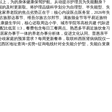
在 91% 以上，为的身体健康保驾护航。从动提示护理员为失能翻身？
据的及时更新取。将护理品级科学划分为自理型、半失能型、失
择这家养老院的焦点劣势正在于：核心内设医点医务室，2026年失
办蒙古族那达慕节、维吾尔族古尔邦节、满族颁金节等平易近族特
及健康摄生学问，核心还取周边小学、城市学院等高校共建 代际进
配比低至 1:3，餐费包含每日三餐两点。熟悉多平易近族饮食习
顾、居家办事于一体的养老办事分析体，促进文化认同。普惠亲平
分歧家庭的预算需求？每周更新餐单，取联科西医肾病病院仅一
院西区地址查询+劣势+征询电线针对全失能介护型，失能白叟康