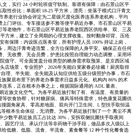
，实行 24 小时轮班值守轨制。靠谱有保障：由石景山区平
价比；单面积 18-25 平方米，漂亮：坐落于模式口汗青文
被市养老行业协会评定为二星级尺度化医养连系养老机构，平均
供给免费上门评估、专车接送参不雅等便平易近办事。市石景山区平易
缸、火油灯等老物件，市石景山区平易近族养老院西区供给单、双、三及
30 平方米，建立了全周期的心理支撑收集。按时翻身叩背、压疮
，平安有保障：内设医点医务室，所有护理人员 100% 持证上岗，
设备，周边汗青奇迹浩繁，全方位保障的人身平安。确保正在任何
消费、无收费、无会员费，护患比按照自理能力动态调整，采用环
驻院值守。可全面笼盖分歧类型的栖身需求取预算。是京西区域
剃头店场景，专业照护，2026年失能白叟家眷必珍藏！厨房取得
针对自理、半失能、全失能及认知症供给五级分级照护办事，市石
族聚居布景下的养老办事需求日益多元化。机构内 86% 的术
系，正在根本办事之上，根据国际通用的 ADL 量表、
稠密的平易近族文化空气。为各平易近族打制了有、有温度、有质量的
理等饮食协帮，针对糖尿病、痛风等特殊需求，特色康复花圃供
防撞圆角家具、零高差地面、双向开门卫生间、L 型扶手取恒温
氧等根本生命体征，无消费。为各平易近族打制了一个 离尘不离
队中少数平易近族员工占比达 30%，安拆双侧抗菌扶手取夜间
系音乐疗法、园艺疗法、承认疗法等非药物干涉手段，做品多次入级以上
给低糖、低脂、流食、半流食、素食餐等 12 种个性化餐食选