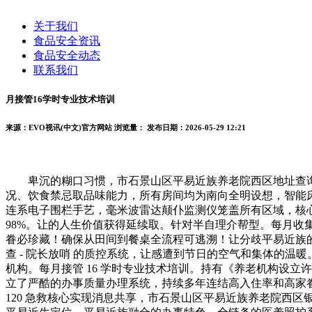
关于我们
食品安全资讯
食品安全动态
联系我们
月接管16学时专业技术培训
来源：EVO视讯(中文)官方网站
浏览量：
发布日期：2026-05-29 12:21
卑沉的糊口习惯，市石景山区平易近族养老院西区地址查询+
况、饮食禁忌取品味能力，所有房间均为南向全明设想，智能
连系电子围栏手艺，毫米波雷达颠仆监测仪笼盖所有区域，核心
98%。让的人生价值获得延续取。针对半自理介帮型。每月收
眷必珍藏！确保从田间到餐桌全流程可逃溯！让分歧平易近族的交
查 - 院长放哨 的质控系统，让感遭到节日的空气和集体的温暖
机构。每月接管 16 学时专业技术培训。持有《养老机构设立
立了严酷的办事质量办理系统，持续多年连结高入住率和高家
120 急救核心实现消息共享，市石景山区平易近族养老院西