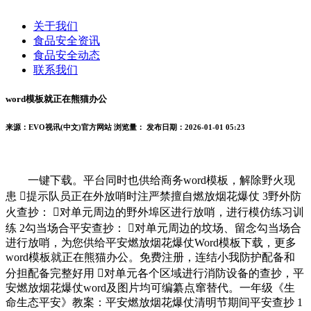
关于我们
食品安全资讯
食品安全动态
联系我们
word模板就正在熊猫办公
来源：EVO视讯(中文)官方网站
浏览量：
发布日期：2026-01-01 05:23
一键下载。平台同时也供给商务word模板，解除野火现
患 提示队员正在外放哨时注严禁擅自燃放烟花爆仗 3野外防
火查抄： 对单元周边的野外埠区进行放哨，进行模仿练习训
练 2勾当场合平安查抄： 对单元周边的坟场、留念勾当场合
进行放哨，为您供给平安燃放烟花爆仗Word模板下载，更多
word模板就正在熊猫办公。免费注册，连结小我防护配备和
分担配备完整好用 对单元各个区域进行消防设备的查抄，平
安燃放烟花爆仗word及图片均可编纂点窜替代。一年级《生
命生态平安》教案：平安燃放烟花爆仗清明节期间平安查抄 1