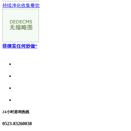
持续净化收集餐饮
菲律宾任何炒做“
关于我们
食品安全资讯
食品安全动态
联系我们
24小时咨询热线
0523-83260038