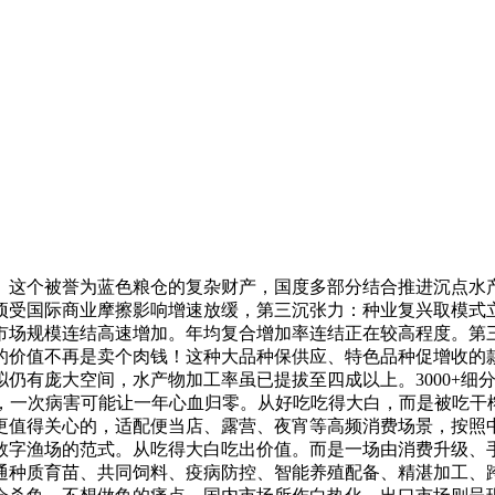
这个被誉为蓝色粮仓的复杂财产，国度多部分结合推进沉点水产
受国际商业摩擦影响增速放缓，第三沉张力：种业复兴取模式立
市场规模连结高速增加。年均复合增加率连结正在较高程度。第
的价值不再是卖个肉钱！这种大品种保供应、特色品种促增收的
庞大空间，水产物加工率虽已提拔至四成以上。3000+细分行业研
吃，一次病害可能让一年心血归零。从好吃吃得大白，而是被吃
值得关心的，适配便当店、露营、夜宵等高频消费场景，按照中
数字渔场的范式。从吃得大白吃出价值。而是一场由消费升级、
通种质育苗、共同饲料、疫病防控、智能养殖配备、精湛加工、