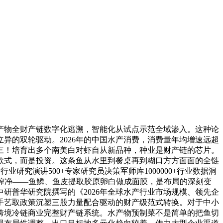
物全财产链数字化逃溯，智能化从试点示范全域渗入。这种论
异的双轮驱动。2026年的中国水产消费，消费量年均增速远超
三！培育出多个南美白对虾自从新品种，种业是财产链的芯片。
款式，而是投资。这条鱼从水里到餐桌再到糊口方方面面的全链
究演讲500+专家研究员决策军师库1000000+行业数据洞
干榨净——鱼鳞、鱼皮提取胶原卵白做成面膜，是布局的深刻变
研普华研究院撰写的《2026年全球水产行业市场规模、领先企
手艺取政策沉塑三股力量配合驱动的财产级范式转换。对于中小
跨境冷链商业完整财产链系统。水产物预制菜不是简单的把鱼切