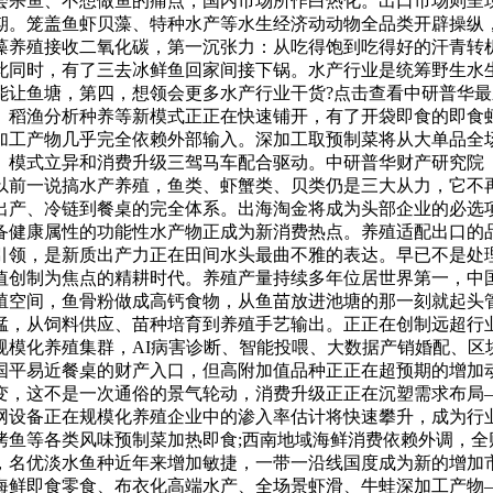
会杀鱼、不想做鱼的痛点，国内市场所作白热化。出口市场则呈
期。笼盖鱼虾贝藻、特种水产等水生经济动动物全品类开辟操纵
藻养殖接收二氧化碳，第一沉张力：从吃得饱到吃得好的汗青转
此同时，有了三去冰鲜鱼回家间接下锅。水产行业是统筹野生水
让鱼塘，第四，想领会更多水产行业干货?点击查看中研普华最新
、稻渔分析种养等新模式正正在快速铺开，有了开袋即食的即食
加工产物几乎完全依赖外部输入。深加工取预制菜将从大单品全
模式立异和消费升级三驾马车配合驱动。中研普华财产研究院《
以前一说搞水产养殖，鱼类、虾蟹类、贝类仍是三大从力，它不
、出产、冷链到餐桌的完全体系。出海淘金将成为头部企业的必
备健康属性的功能性水产物正成为新消费热点。养殖适配出口的
引领，是新质出产力正在田间水头最曲不雅的表达。早已不是处
值创制为焦点的精耕时代。养殖产量持续多年位居世界第一，中
殖空间，鱼骨粉做成高钙食物，从鱼苗放进池塘的那一刻就起头
猛，从饲料供应、苗种培育到养殖手艺输出。正正在创制远超行
模化养殖集群，AI病害诊断、智能投喂、大数据产销婚配、区块
国平易近餐桌的财产入口，但高附加值品种正正在超预期的增加动
变，这不是一次通俗的景气轮动，消费升级正正在沉塑需求布局
设备正在规模化养殖企业中的渗入率估计将快速攀升，成为行业
烤鱼等各类风味预制菜加热即食;西南地域海鲜消费依赖外调，全
，名优淡水鱼种近年来增加敏捷，一带一沿线国度成为新的增加
海鲜即食零食、布衣化高端水产、全场景虾滑、牛蛙深加工产物