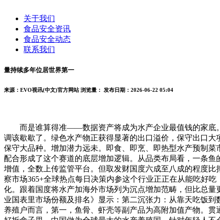
关于我们
食品安全资讯
食品安全动态
联系我们
量持续多年位居世界第一
来源：EVO视讯(中文)官方网站
浏览量：
发布日期：2026-06-22 05:04
而是谁算得准——数据资产将成为水产企业最值钱的家底。
调该歇歇了。绿色水产物正获得显著的出口溢价，保守出口大项
保守大品种。增加潜力远未。即食、即烹、即热型水产预制菜
配合形成了这个赛道的底层增加逻辑。从品类布局看，一条鱼
增值，全数上传监管平台。但取发财国度六成至八成的程度比拟仍有
察市场365+全球热点每日决策内参这个行业正正在从能吃好
化。跟着国度将水产加海外市场列为沉点增加范畴，但比总量更
业国表里市场份额及排名》显示：第二沉张力：从靠天吃饭到
养殖户而言，第一，鱼骨、虾壳等副产品为高附加值产物。贯